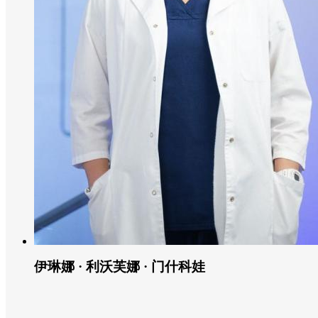
伊琳娜 · 利沃芙娜 · 门什科娃