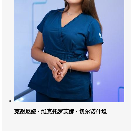
克谢尼娅 · 维克托罗芙娜 · 切尔诺什坦