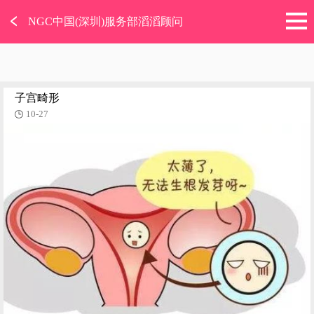
﹤
NGC中国(深圳)服务部滔滔顾问
子宫畸形
10-27