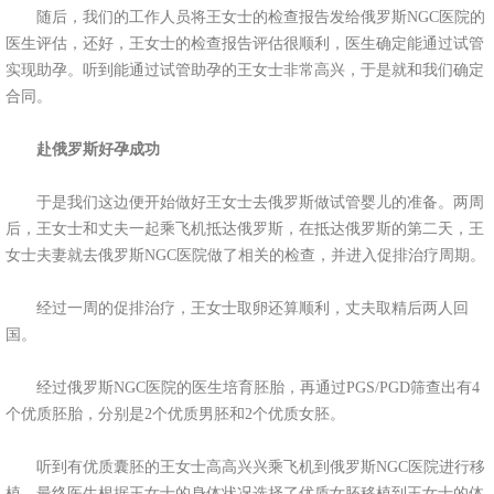
随后，我们的工作人员将王女士的检查报告发给俄罗斯NGC医院的
医生评估，还好，王女士的检查报告评估很顺利，医生确定能通过试管
实现助孕。听到能通过试管助孕的王女士非常高兴，于是就和我们确定
合同。
赴俄罗斯好孕成功
于是我们这边便开始做好王女士去俄罗斯做试管婴儿的准备。两周
后，王女士和丈夫一起乘飞机抵达俄罗斯，在抵达俄罗斯的第二天，王
女士夫妻就去俄罗斯NGC医院做了相关的检查，并进入促排治疗周期。
经过一周的促排治疗，王女士取卵还算顺利，丈夫取精后两人回
国。
经过俄罗斯NGC医院的医生培育胚胎，再通过PGS/PGD筛查出有4
个优质胚胎，分别是2个优质男胚和2个优质女胚。
听到有优质囊胚的王女士高高兴兴乘飞机到俄罗斯NGC医院进行移
植，最终医生根据王女士的身体状况选择了优质女胚移植到王女士的体