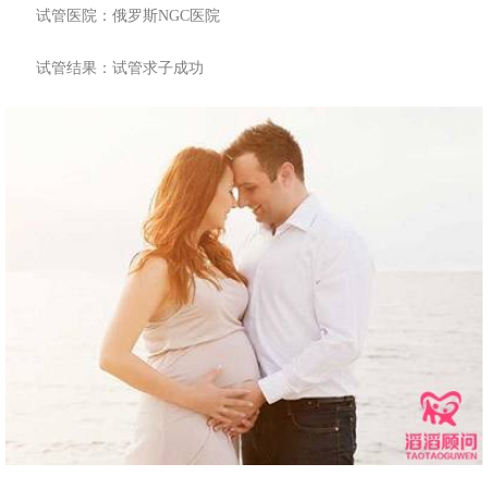
试管医院：俄罗斯NGC医院
试管结果：试管求子成功