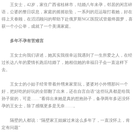
王女士，42岁，家住广西省桂林市，结婚八年未孕，邻居的闲言碎
语，公婆的整日叹息，家庭的摇摇欲坠，一系列的厄运敲打着她，好在
得上天眷顾，在滔滔顾问的帮助下赴俄罗斯NGC医院试管最终圆梦，喜
获一个小公举，成就了一个美满家庭。
多年不孕有苦难言
王女士向我们讲述，她其实我很幸运我遇到了一生所爱之人，在经
过长达八年的爱情长跑后结婚了，她相信她的幸福日子会一直这样下
去。
王女士的小姑子经常带着外甥来家里玩，婆婆对小外甥那叫一个
好，把好吃的好玩的全部翻了出来，还在自言自语“这些玩具都是给我
孙子留的，可是……”看得出来她是真的想抱孙子，备孕两年多还没怀
孕的王女士，除了感慨更多是无奈……。
隔壁的人都说：“隔壁家王姐嫁过来这么多年了，一直没怀上，肯
定有问题”