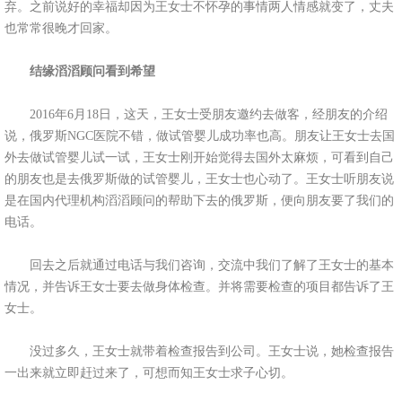
弃。之前说好的幸福却因为王女士不怀孕的事情两人情感就变了，丈夫
也常常很晚才回家。
结缘滔滔顾问看到希望
2016年6月18日，这天，王女士受朋友邀约去做客，经朋友的介绍
说，俄罗斯NGC医院不错，做试管婴儿成功率也高。朋友让王女士去国
外去做试管婴儿试一试，王女士刚开始觉得去国外太麻烦，可看到自己
的朋友也是去俄罗斯做的试管婴儿，王女士也心动了。王女士听朋友说
是在国内代理机构滔滔顾问的帮助下去的俄罗斯，便向朋友要了我们的
电话。
回去之后就通过电话与我们咨询，交流中我们了解了王女士的基本
情况，并告诉王女士要去做身体检查。并将需要检查的项目都告诉了王
女士。
没过多久，王女士就带着检查报告到公司。王女士说，她检查报告
一出来就立即赶过来了，可想而知王女士求子心切。