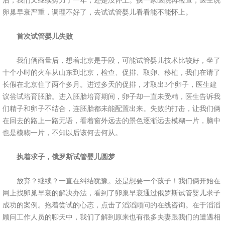
后，我们又继续努力了一年，还是没怀上。换一家医院再检查，医生说
卵巢早衰严重，调理不好了，去试试管婴儿看看能不能怀上。
首次试管婴儿失败
我们俩商量后，想着北京是手段，可能试管婴儿技术比较好，坐了
十个小时的火车从山东到北京，检查、促排、取卵、移植，我们在请了
长假在北京住了两个多月。进过多天的促排，才取出3个卵子，医生建
议尝试培育胚胎。进入胚胎培育期间，卵子却一直未受精，医生告诉我
们精子和卵子不结合，连胚胎都未能配置出来。失败的打击，让我们俩
在回去的路上一路无语，看着窗外远去的景色逐渐远去模糊一片，脑中
也是模糊一片，不知以后该何去何从。
执着求子，俄罗斯试管婴儿圆梦
放弃？继续？一直在纠结犹豫。还是想要一个孩子！我们俩开始在
网上找卵巢早衰的解决办法，看到了卵巢早衰通过俄罗斯试管婴儿求子
成功的案例。抱着尝试的心态，点击了滔滔顾问的在线咨询。在于滔滔
顾问工作人员的聊天中，我们了解到原来也有很多夫妻跟我们的遭遇相