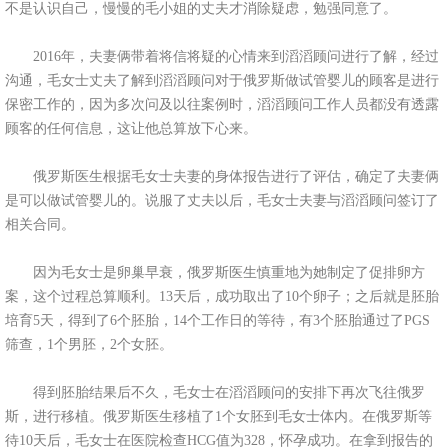
不是认识自己，慢慢的毛小姐的丈夫才消除疑虑，勉强同意了。
2016年，夫妻俩带着将信将疑的心情来到滔滔顾问进行了解，经过
沟通，毛女士丈夫了解到滔滔顾问对于俄罗斯做试管婴儿的顾客是进行
保密工作的，因为多次问及以往案例时，滔滔顾问工作人员都没有透露
顾客的任何信息，这让他总算放下心来。
俄罗斯医生根据毛女士夫妻的身体报告进行了评估，确定了夫妻俩
是可以做试管婴儿的。说服了丈夫以后，毛女士夫妻与滔滔顾问签订了
相关合同。
因为毛女士是卵巢早衰，俄罗斯医生慎重地为她制定了促排卵方
案，这个过程总算顺利。13天后，成功取出了10个卵子；之后就是胚胎
培育5天，得到了6个胚胎，14个工作日的等待，有3个胚胎通过了PGS
筛查，1个男胚，2个女胚。
得到胚胎结果后不久，毛女士在滔滔顾问的安排下再次飞往俄罗
斯，进行移植。俄罗斯医生移植了1个女胚到毛女士体内。在俄罗斯等
待10天后，毛女士在医院检查HCG值为328，怀孕成功。在拿到报告的